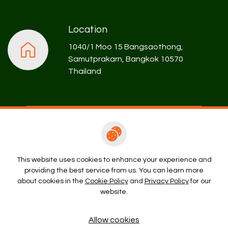
Location
1040/1 Moo 15 Bangsaothong,
Samutprakarn, Bangkok 10570
Thailand
Rental Enquiry
This website uses cookies to enhance your experience and
providing the best service from us. You can learn more
Copyright © 2026 Prospect Development Company Limited. All
about cookies in the
Cookie Policy
and
Privacy Policy
for our
right reserved
website.
Terms and Conditions
Privacy Policy
Cookie Policy
Allow cookies
Sitemap